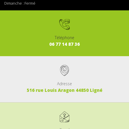
Dimanche :
Fermé
Téléphone
06
77
14
87
36
Adresse
516 rue Louis Aragon 44850 Ligné