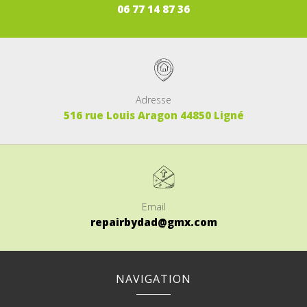
06
77
14
87
36
Adresse
516 rue Louis Aragon 44850 Ligné
Email
repairbydad@gmx.com
NAVIGATION