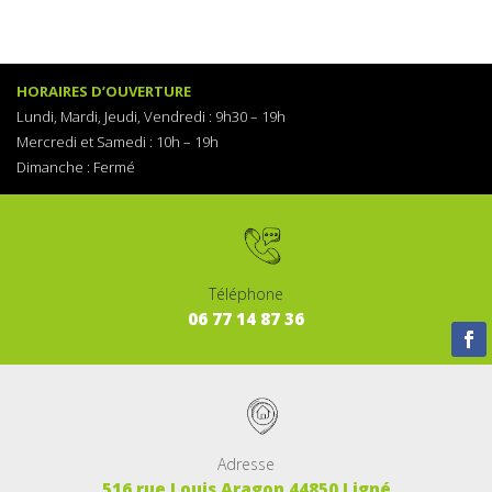
HORAIRES D’OUVERTURE
Lundi, Mardi, Jeudi, Vendredi :
9h30 – 19h
Mercredi et Samedi : 1
0h – 19h
Dimanche :
Fermé
Téléphone
06
77
14
87
36
Adresse
516 rue Louis Aragon 44850 Ligné