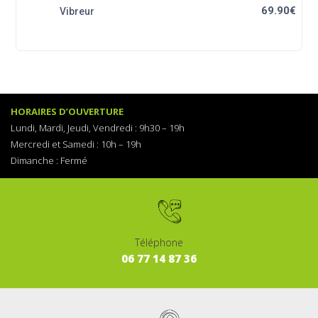
69.90€
Vibreur
HORAIRES D’OUVERTURE
Lundi, Mardi, Jeudi, Vendredi :
9h30 – 19h
Mercredi et Samedi : 1
0h – 19h
Dimanche :
Fermé
Téléphone
06
77
14
87
36