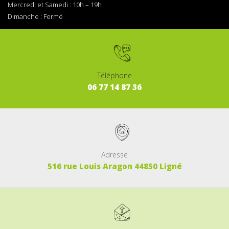
Mercredi et Samedi : 1
0h – 19h
Dimanche :
Fermé
Téléphone
06
77
14
87
36
Adresse
516 rue Louis Aragon 44850 Ligné