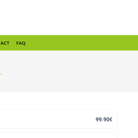
TACT
FAQ
99.90€