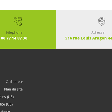
Adresse
Téléphone
516 rue Louis Aragon 4
06
77
14
87
36
e
Ordinateur
Plan du site
kies (UE)
lité (UE)
 Vente